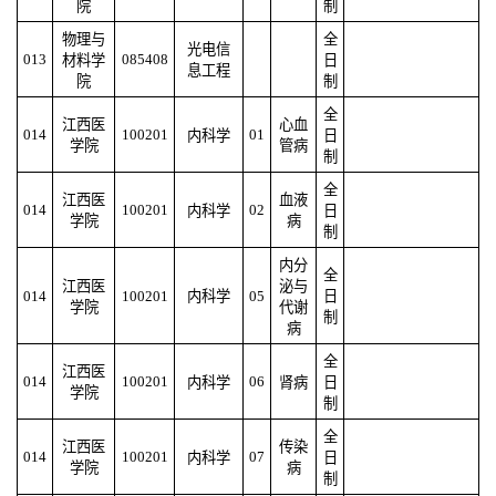
院
制
物理与
全
光电信
013
085408
材料学
日
息工程
院
制
全
江西医
心血
014
100201
01
内科学
日
学院
管病
制
全
江西医
血液
014
100201
02
内科学
日
学院
病
制
内分
全
江西医
泌与
014
100201
内科学
05
日
学院
代谢
制
病
全
江西医
014
100201
06
内科学
肾病
日
学院
制
全
江西医
传染
014
100201
07
内科学
日
学院
病
制