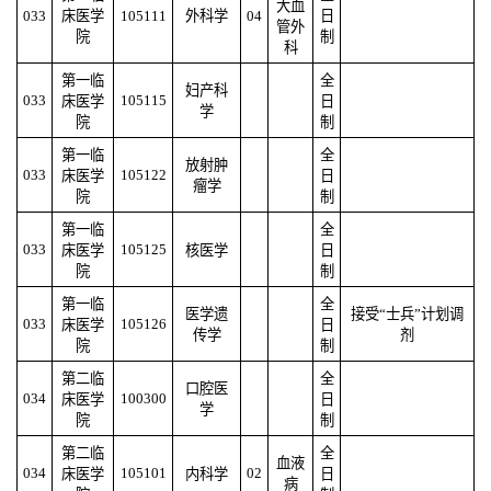
大血
033
床医学
105111
外科学
04
日
管外
院
制
科
第一临
全
妇产科
033
105115
床医学
日
学
院
制
第一临
全
放射肿
033
105122
床医学
日
瘤学
院
制
第一临
全
033
105125
床医学
核医学
日
院
制
第一临
全
医学遗
接受“士兵”计划调
033
105126
床医学
日
传学
剂
院
制
第二临
全
口腔医
034
100300
床医学
日
学
院
制
第二临
全
血液
034
105101
02
床医学
内科学
日
病