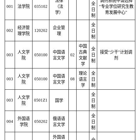
法律
调剂系统中请选择
全
001
法学院
035102
（法
“专业学位研究生教
日
学）
育发展中心”
制
全
经济管
企业管
002
120202
日
理学院
理
制
中国
全
人文学
中国语
古典
接受“少干”计划调
003
050100
02
日
院
言文学
文献
剂
制
学
理论
全
人文学
中国语
003
050100
08
语言
日
院
言文学
学
制
全
人文学
003
0501Z1
国学
日
院
制
全
外国语
俄语语
004
050202
日
学院
言文学
制
外国语
全