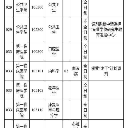
全
公共卫
公共卫
029
105300
日
生学院
生
制
非
调剂系统中请选择
公共卫
公共卫
全
029
105300
“专业学位研究生教
生学院
生
日
育发展中心”
制
第一临
全
口腔医
033
100300
床医学
日
学
院
制
第一临
全
血液
接受“少干”计划调
033
105101
02
床医学
内科学
日
病
剂
院
制
第一临
全
老年医
033
105103
床医学
日
学
院
制
第一临
康复医
全
033
105110
床医学
学与理
日
院
疗学
制
心脏
第一临
全