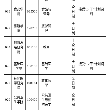
全
食品学
食品与
接受“少干”计划调
019
095500
日
院
营养
剂
制
全
旅游学
旅游管
022
120203
日
院
理
制
非
教育发
全
024
展研究
045100
教育
日
院
制
全
基础医
基础医
接受“少干”计划调
026
100100
日
学院
学
剂
制
转化医
全
转化医
027
1001Z1
学研究
日
学
院
制
公共卫
全
公共卫
029
100400
生与预
日
生学院
防医学
制