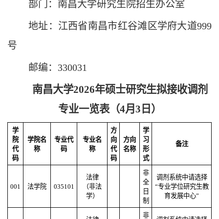
部门：南昌大学研究生院招生办公室
地址：江西省南昌市红谷滩区学府大道999
号
邮编：330031
南昌大学2026年硕士研究生拟接收调剂
专业一览表（4月3日）
学
方
学
院
学院名
专业代
专业名
向
方向
习
备注
代
称
码
称
代
名称
形
码
码
式
非
法律
调剂系统中请选择
全
001
法学院
035101
（非法
“专业学位研究生教
日
学）
育发展中心”
制
非