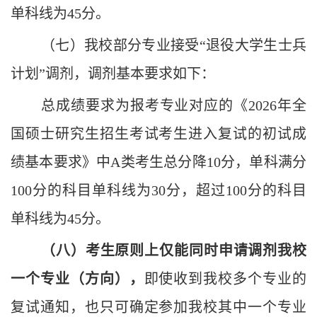
单科线为4
5
分
。
（七）
我校部分专业接受
“
退役大学生士兵
计划
”
调剂
，
调剂基本要求如下
：
总成绩要求为报考专业对应的《202
6
年全
国硕士研究生招生考试考生进入复试的初试成
绩基本要求》中A类考生总分降
1
0分，单科满分
100分的科目单科线为30分，超过100分的科目
单科线为4
5
分
。
（
八
）考生
原则上仅能同时
申请调剂我校
一个专业（方向）
，
即使收到我校多个专业的
复试通知，也只可确定参加我校其中一个专业