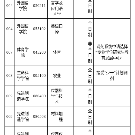
外国语
言学及
004
050211
日
学院
应用语
制
言学
全
外国语
英语口
004
055102
日
学院
译
制
非
调剂系统中请选择
体育学
全
007
045200
体育
“专业学位研究生教
院
日
育发展中心”
制
全
生命科
接受“少干”计划调
008
095100
农业
日
学学院
剂
制
仪器科
全
先进制
009
080400
学与技
日
造学院
术
制
全
先进制
材料加
009
080503
日
造学院
工工程
制
全
先进制
仪器仪