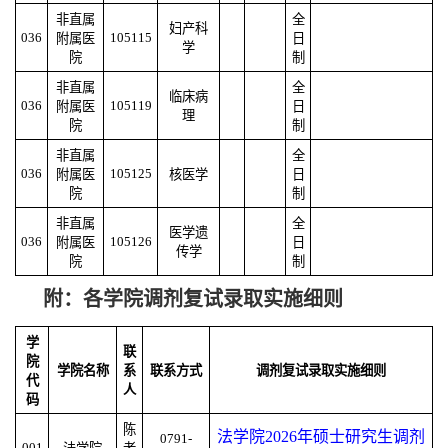
非直属
全
妇产科
036
105115
附属医
日
学
院
制
非直属
全
临床病
036
105119
附属医
日
理
院
制
非直属
全
036
105125
附属医
核医学
日
院
制
非直属
全
医学遗
036
105126
附属医
日
传学
院
制
附：各学院调剂复试录取实施细则
学
联
院
学院名称
系
联系方式
调剂复试录取实施细则
代
人
码
陈
法学院2026年硕士研究生调剂
0791-
001