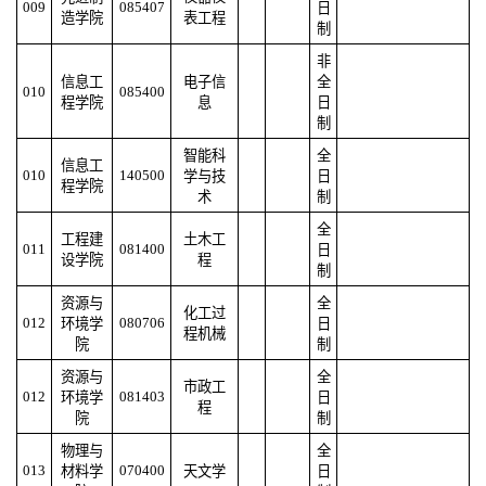
009
085407
日
造学院
表工程
制
非
信息工
电子信
全
010
085400
程学院
息
日
制
智能科
全
信息工
010
140500
学与技
日
程学院
术
制
全
工程建
土木工
011
081400
日
设学院
程
制
资源与
全
化工过
012
080706
环境学
日
程机械
院
制
资源与
全
市政工
012
081403
环境学
日
程
院
制
物理与
全
013
070400
材料学
天文学
日