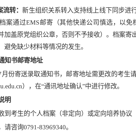
案流转：
新生组织关系转入支持线上线下同步进
档案通过EMS邮寄（其他快递公司慎选，以免
并加盖原党组织公章，否则不予接收）。档案寄
，避免缺少材料等情况的发生。
通知书邮寄地址
7月
份
寄送录取通知书，邮寄地址需更改的考生
cu.edu.cn
）
，在“通讯地址确认”中进行修改。
说明
收到考生的个人档案
（
非定向
）
或定向培养协议
，请咨询0
791-83969340。