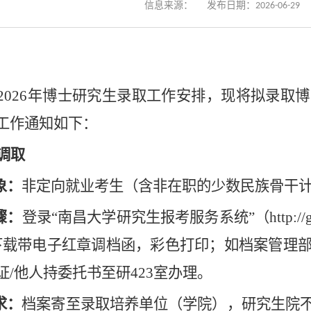
信息来源：
发布日期：2026-06-29
02
6
年博士研究生录取工作安排，现将拟录取博
工作通知如下：
调取
象：
非定向就业考生（含非在职的少数民族骨干
骤：
登录
“南昌大学研究生报考服务系统”（http://gsas.
下载带电子红章调档函，彩色打印
；如
档案管理
证/他人持委托书至研423室办理。
求
：
档案寄至录取
培养单位（学院）
，研究生院