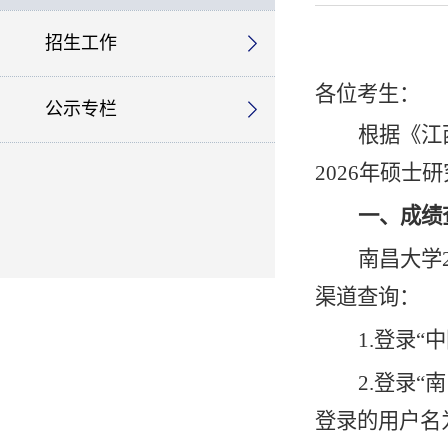
招生工作
各位考生：
公示专栏
根据《江西
202
6
年硕士研
一、成绩
南昌大学
渠道查询：
1
.
登录“中国研
2
.
登录“南昌
登录的用户名