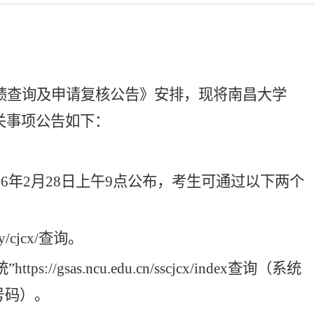
绩查询及申请复核公告》安排，现将南昌大学
关事项公告如下：
2
6
年2月2
8
日
上
午
9
点公布，考生可通过以下两个
y/cjcx/查询。
as.ncu.edu.cn/sscjcx/index查询（系统
号码）。