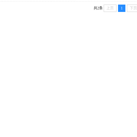
共2条
上页
1
下页