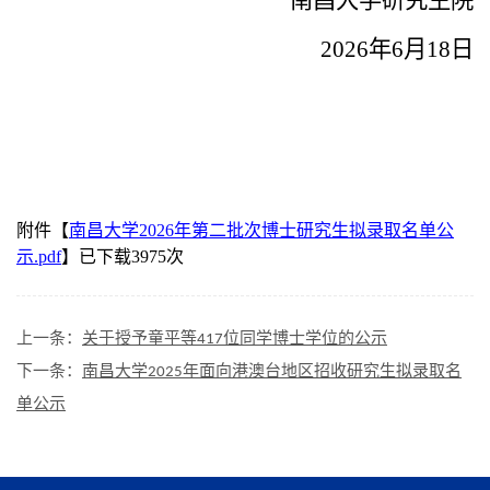
202
6
年
6
月
18
日
附件【
南昌大学2026年第二批次博士研究生拟录取名单公
示.pdf
】已下载
3975
次
上一条：
关于授予童平等417位同学博士学位的公示
下一条：
南昌大学2025年面向港澳台地区招收研究生拟录取名
单公示