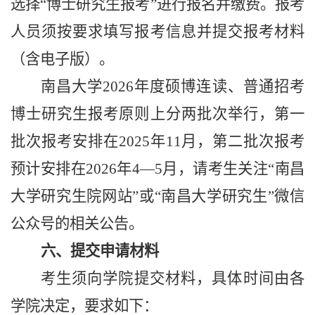
选择“博士研究生报考”进行报名并缴费。报考
人员须按要求填写报考信息并提交报考材料
（含电子版）。
南昌大学202
6
年度硕博连读、普通招考
博士研究生报考原则上分两批次举行，第一
批次
报考
安排在202
5
年
11
月，第二批次
报考
预计
安排在202
6
年
4—5月
，请
考生
关注
“
南昌
大学研究生院网站
”或“
南昌大学研究生
”微信
公众号的
相关
公告。
六、提交申请材料
考生须向学院提交材料
，
具体时间由各
学院决定，
要求
如下：