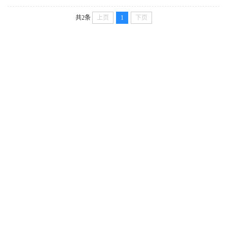
共2条
上页
1
下页