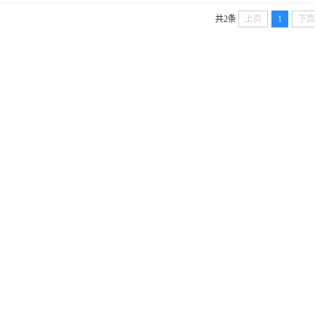
共2条
上页
1
下页