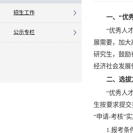
招生工作
一、“优
“
优秀人
公示专栏
展需要，加大
研究生，鼓励
经济社会发展
二、选拔
“优秀人
生按要求提交
“
申请-考核
”
实
1.报考