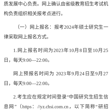
质发展中心负责。
网上
确认由省级教育招生考试机
构负责组织相关报考点进行。
（一）网上报名：报考
202
4
年硕士研究生一
律采取网上报名方式。
1.网上报名时间为
20
23
年
10月
8
日
至
10月
25
日，每天
9:00—22:00。
网上预报名时间为
202
3
年
9月24日至9月27
日，每天9:00—22:00。
2.考生应在规定时间登录“中国研究生招生信
息网”（http
s
：
//yz.chsi.com.cn，以下简称“研招