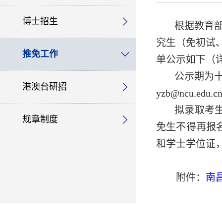
博士招生
根据教育
究生（免初试
推免工作
单公示如下（
公示期为十
港澳台研招
yzb@ncu.ed
拟录取考
规章制度
免生不得再报
和学士学位证
附件：
南