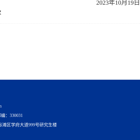
202
3
年10月1
9
日
次
n
编：330031
滩区学府大道999号研究生楼