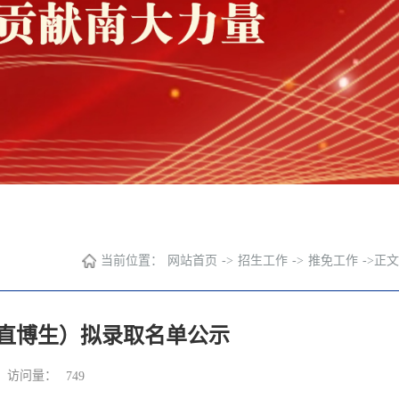
当前位置：
网站首页
->
招生工作
->
推免工作
->
正文
含直博生）拟录取名单公示
访问量：
749