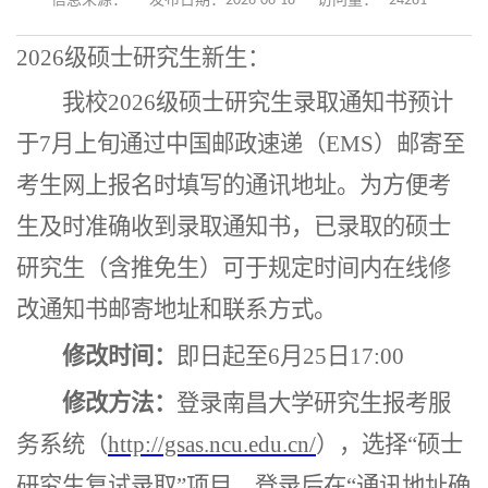
24281
信息来源：
发布日期：2026-06-18
访问量：
202
6
级硕士研究生新生：
我校202
6
级硕士研究生录取通知书预计
于
7
月
上旬
通过中国邮政速递（EMS）邮寄至
考生网上报名
时
填写的通讯地址。为方便考
生及时
准确
收到录取通知书，已录取的硕士
研究生（含推免生）可于规定时间内在线修
改通知书邮寄地址和联系方式。
修改时间：
即日起至6月2
5
日17:00
修改方法
：
登录南昌大学研究生报考服
务系统（
http://gsas.ncu.edu.cn/
），选择“硕士
研究生复试录取”项目，登录后在“通讯地址确