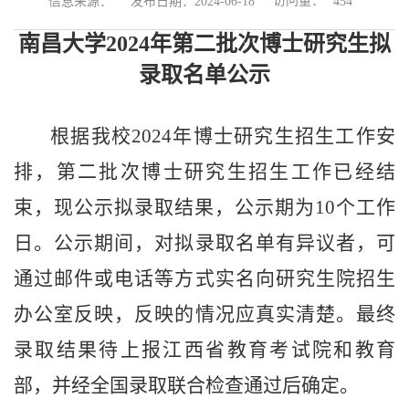
访问量：
信息来源：
发布日期：2024-06-18
454
南昌大学202
4
年第
二
批
次
博士研究生
拟
录取名单公示
根据我校
202
4
年博士研究生招生工作
安
排
，第
二
批
次
博士研究生
招生工作
已经结
束，现公示拟录取结果，公示期为
10
个工作
日。公示期间，对拟录取名单有异议者，
可
通过邮件或电话等方式
实名向研究生院招生
办公室反映，反映的情况应真实清楚
。最终
录取结果待上报江西省教育考试院和教育
部，并经全国录取联合检查通过后确定。